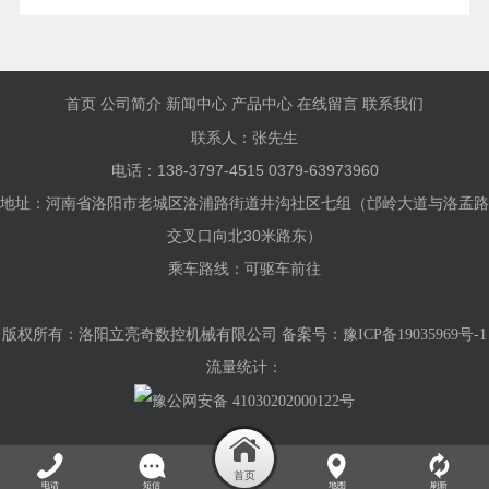
首页
公司简介
新闻中心
产品中心
在线留言
联系我们
联系人：张先生
电话：138-3797-4515 0379-63973960
地址：河南省洛阳市老城区洛浦路街道井沟社区七组（邙岭大道与洛孟路
交叉口向北30米路东）
乘车路线：可驱车前往
版权所有：洛阳立亮奇数控机械有限公司 备案号：
豫ICP备19035969号-1
流量统计：
豫公网安备 41030202000122号
电话
短信
地图
刷新