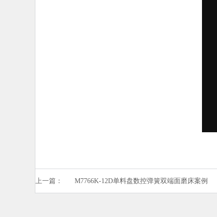
上一篇：
M7766K-12D单料盘数控弹簧双端面磨床案例